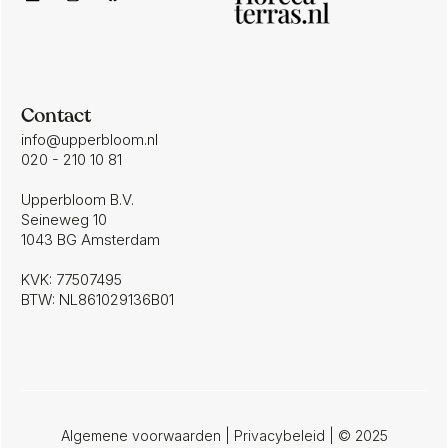
Contact
info@upperbloom.nl
020 - 210 10 81
Upperbloom B.V.
Seineweg 10
1043 BG Amsterdam
KVK: 77507495
BTW: NL861029136B01
Algemene voorwaarden
|
Privacybeleid
| © 2025