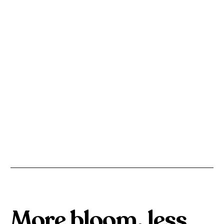
Batavia Stad Fashion Outlet |
Lelystad
Van mode tot groen: Upperbloom's impact in
Batavia Stad.
GROEN MET IMPACT
More bloom, less