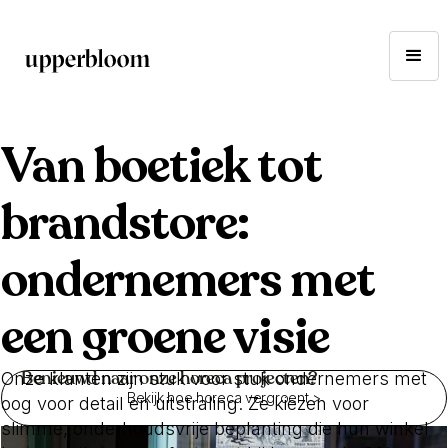
Van boetiek tot
brandstore:
ondernemers met
een groene visie
Benieuwd naar onze horeca projecten?
Onze klanten zijn stuk voor stuk ondernemers met
Bekijk hoe horeca vergroent >
oog voor detail en uitstraling. Ze kiezen voor
slimme, onderhoudsvrije beplanting die hun winkel